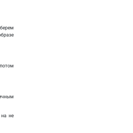
 берем
образе
 потом
тичным
 на не