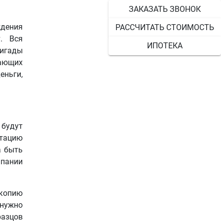
ЗАКАЗАТЬ ЗВОНОК
ждения
РАССЧИТАТЬ СТОИМОСТЬ
. Вся
ИПОТЕКА
ригады
дающих
еньги,
 будут
итацию
а быть
мпании
 копию
 нужно
разцов