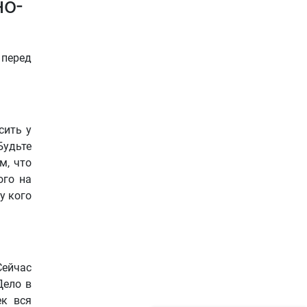
о-
 перед
сить у
Будьте
м, что
ого на
у кого
Сейчас
Дело в
ек вся