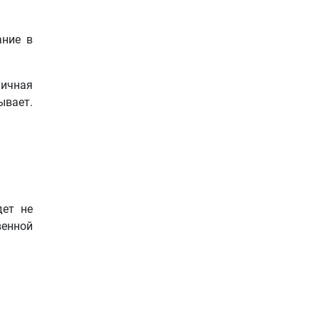
ание в
личная
ывает.
дет не
венной