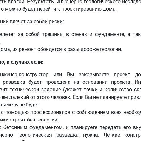
ть влагой. Результаты инженерно геологического исслед
го можно будет перейти к проектированию дома.
ний влечет за собой риски:
влечет за собой трещины в стенах и фундаменте, а та
,
ома, их ремонт обойдется в разы дороже геологии.
о, в случаях если:
нженер-конструктор или Вы заказываете проект д
я разведка будет проведена на основании проекта. И
ит технической задание (укажет точки и количество ск
 чем далекий от этого человек. Если Вы не планируете прив
 иметь не будет.
о с помощью профессионалов с соблюдением всех необх
ки строят без геологии.
 бетонным фундаментом, и планируете передать его вн
нерно геологическая разведка нужна. Легкие констр