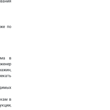
ования
кже по
ома в
нженер
важин,
лекать
одимых
укам в
укции,