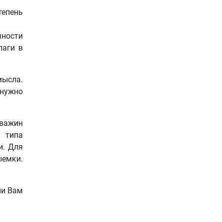
тепень
чности
лаги в
мысла.
 нужно
кважин
 типа
и. Для
ыемки.
ли Вам