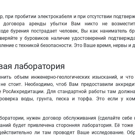
, при пробитии электрокабеля и при отсутствии подтвер
 договора аренды убытки Вам никто не возместит
 ходе бурения пострадает человек, Вы как наниматель б
оверяйте у буровиков наличие удостоверений подтверж
ление с техникой безопасности. Это Ваше время, нервы и д
вая лаборатория
нить объем инженерно-геологических изысканий, и что
ь не стоит. Необходимо, чтоб Вам предоставили аккред
те РосАккредитации. Для стандартной работы там должн
роверка воды, грунта, песка и торфа. Это если у ко
боратории, нужен договор обслуживания (сделайте себе
ваний будет привлечена сторонняя лаборатория. Её тоже
действительно ли там проводят Ваше исследование. Об