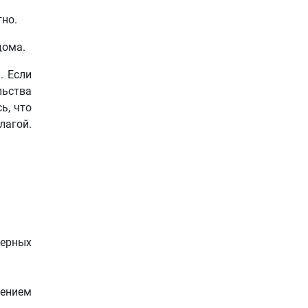
тно.
дома.
. Если
льства
ь, что
лагой.
ерных
лением