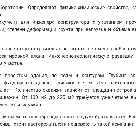
боратории. Определяют физико-химические свойства, с
е.
Документ для инженера конструктора с указанием про
и, степени деформации грунта при нагрузке и объема в
после старта строительства, но это не имеет особого с
ректировкой плана. Инженерно-геологическую разведку
а участке.
с проектом здания, по осям и контурам. Глубина с
го фундамента делают выемки 6-7 м. Для плиточного
алист. Количество скважин зависит от площади постройк
кважин. От 100 м2 до 225 м2 требуется уже четыре в
енее пяти скважин.
ри выемки, то и образцы почвы следует брать из всех. Ес
очвы, стоит насторожиться и не доверять такой компании.