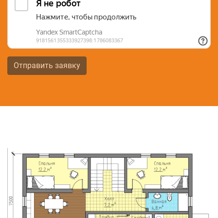
Ваших пожеланий. Есть возможность доработки уже
существующего проекта. Строительство домов
включает в себя разработку полного проекта дома
согласно требованиям клиента.
У нас один из самых низких прайсов по рынку и
Отправить заявку
лучшие цены на материалы.
Мы работаем с маткапиталом и ипотекой,
оформленной в банке.
Выполнили множество типовых и авторских
проектов.
Всегда заключаем письменный договор.
Строго придерживаемся условленных сметы и
сроков.
Применяем только сертифицированные
строительные и отделочные материалы.
Строго соблюдаем строительные нормы и
правила, контролируем качество.
В каталоге на сайте можно подобрать проект или