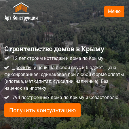
Меню
Строительство домов в Крыму
12 лет строим коттеджи и дома по Крыму
Проекты
и цены на любой вкус и бюджет. Цена
фиксированная: одинаковая при любой форме оплаты
(ипотека, маткапитал, субсидии, наличные). Без
наценок за ипотеку!
794 построенных домa по Крыму и Севастополю
Получить консультацию