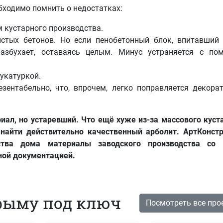
бходимо помнить о недостатках:
 кустарного производства.
истых бетонов. Но если пенобетонный блок, впитавший 
разбухает, оставаясь целым. Минус устраняется с п
укатуркой.
зентабельно, что, впрочем, легко поправляется декора
иал, но устаревший. Что ещё хуже из-за массового куст
найти действительно качественный арболит. АртКонст
ства дома материалы заводского производства со 
ной документацией.
рыму под ключ
Посмотреть все про