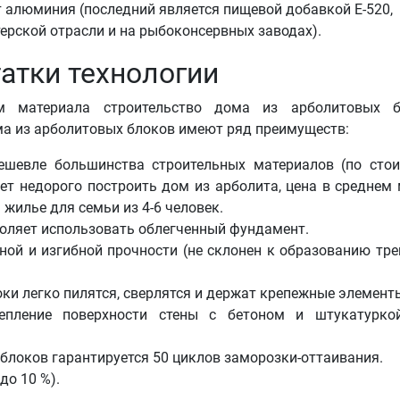
т алюминия (последний является пищевой добавкой Е-520,
ерской отрасли и на рыбоконсервных заводах).
атки технологии
ам материала строительство дома из арболитовых б
ма из арболитовых блоков имеют ряд преимуществ:
дешевле большинства строительных материалов (по сто
яет недорого построить дом из арболита, цена в среднем
а жилье для семьи из 4-6 человек.
воляет использовать облегченный фундамент.
ной и изгибной прочности (не склонен к образованию тре
ки легко пилятся, сверлятся и держат крепежные элемент
цепление поверхности стены с бетоном и штукатурко
блоков гарантируется 50 циклов заморозки-оттаивания.
до 10 %).