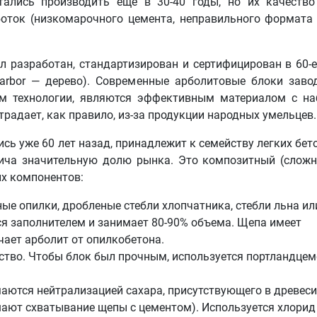
ались производить еще в 30-40 годы, но их качеств
боток (низкомарочного цемента, неправильного формата
 разработан, стандартизирован и сертифицирован в 60-е
arbor — дерево). Современные арболитовые блоки заво
ем технологии, являются эффективным материалом с н
традает, как правило, из-за продукции народных умельцев.
сь уже 60 лет назад, принадлежит к семейству легких бето
ича значительную долю рынка. Это композитный (слож
их компонентов:
е опилки, дробленые стебли хлопчатника, стебли льна ил
ся заполнителем и занимает 80-90% объема. Щепа имеет
чает арболит от опилкобетона.
тво. Чтобы блок был прочным, используется портландцем
ются нейтрализацией сахара, присутствующего в древесин
шают схватывание щепы с цементом). Используется хлорид