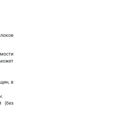
локов
имости
 может
щин, в
ы.
й (без