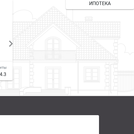
ИПОТЕКА
Аркадия
Бернавиль
риты
Площадь
Габариты
Площадь
Габариты
4.3
426
8.7x20
302
13.1x18.