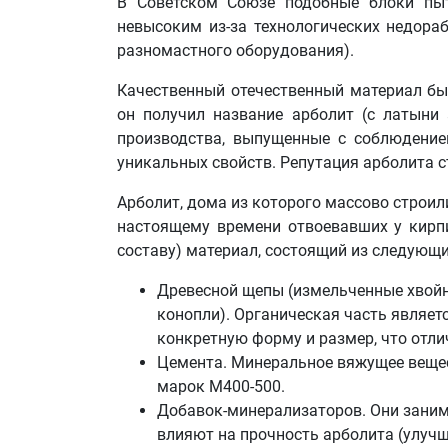
В Советском Союзе подобные блоки пыт
невысоким из-за технологических недора
разномастного оборудования).
Качественный отечественный материал был
он получил название арболит (с латыни 
производства, выпущенные с соблюдени
уникальных свойств. Репутация арболита с
Арболит, дома из которого массово строили
настоящему времени отвоевавших у кирп
составу) материал, состоящий из следующ
Древесной щепы (измельченные хвойны
конопли). Органическая часть являет
конкретную форму и размер, что отли
Цемента. Минеральное вяжущее вещес
марок M400-500.
Добавок-минерализаторов. Они занима
влияют на прочность арболита (улуч