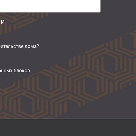
ьи
оительстве дома?
тонных блоков