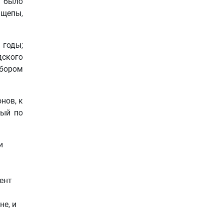
о было
 щепы,
 годы;
дского
абором
нов, к
ный по
и
ент
е, и